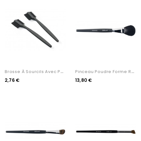
B
Rosse À Sourcils Avec Peigne
P
Inceau Poudre Forme Ronde
2,76 €
13,80 €