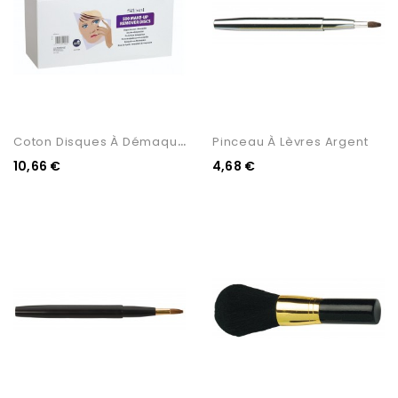
C
Oton Disques À Démaquiller
Pinceau À Lèvres Argent
10,66 €
4,68 €