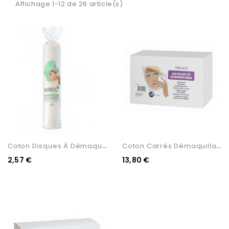
Affichage 1-12 de 26 article(s)
C
Oton Disques À Démaquiller
C
Oton Carrés Démaquillants...
2,57 €
13,80 €