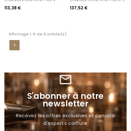
113,38 €
137,52 €
Affichage 1-6 de 6 article(s)
1
mail_outline
S'abonner à notre
newsletter
Recevez les offres exclusives et conseils
d'experts coiffure