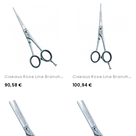
C
Iseaux Rose Line Branches...
C
Iseaux Rose Line Branches...
90,58 €
100,94 €