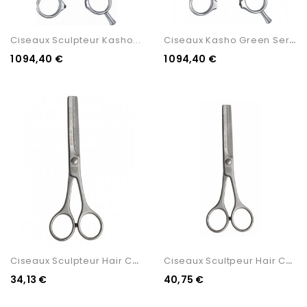
C
Iseaux Kasho Green Series...
Ciseaux Sculpteur Kasho...
1 094,40 €
1 094,40 €
C
Iseaux Sculpteur Hair Cut...
C
Iseaux Scultpeur Hair Cut...
34,13 €
40,75 €