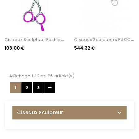
C
Iseaux Sculpteur Fashion...
C
Iseaux Sculpteurs FUSION...
108,00 €
544,32 €
Affichage 1-12 de 26 article(s)
1
2
3
Ciseaux Sculpteur