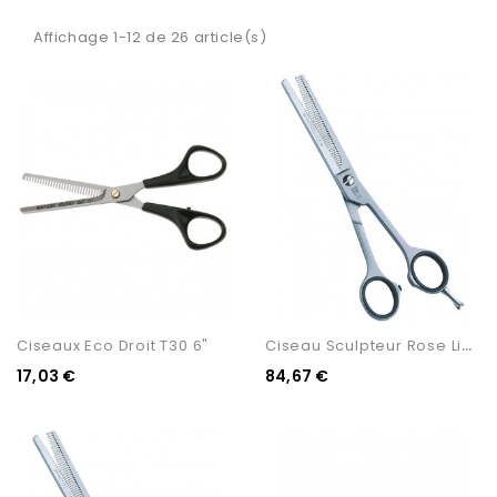
Affichage 1-12 de 26 article(s)
C
Iseau Sculpteur Rose Line...
Ciseaux Eco Droit T30 6"
17,03 €
84,67 €