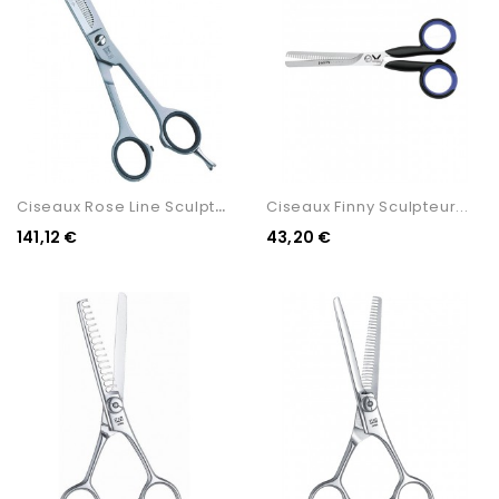
C
Iseaux Rose Line Sculpteur...
Ciseaux Finny Sculpteur...
141,12 €
43,20 €