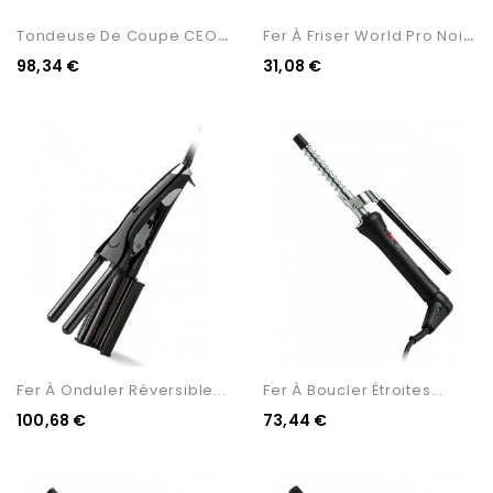
T
Ondeuse De Coupe CEOX Rouge
F
Er À Friser World Pro Noir...
98,34 €
31,08 €
Fer À Onduler Réversible...
Fer À Boucler Étroites...
100,68 €
73,44 €