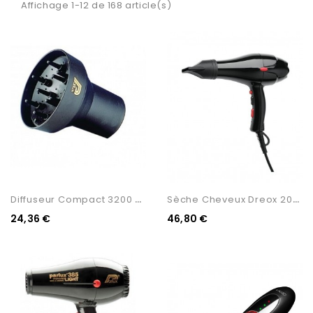
Affichage 1-12 de 168 article(s)
D
Iffuseur Compact 3200 PARLUX
S
Èche Cheveux Dreox 2000w...
24,36 €
46,80 €