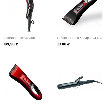
T
Ondeuse De Coupe CEOX Noir
Séchoir Parlux 385...
199,30 €
83,88 €