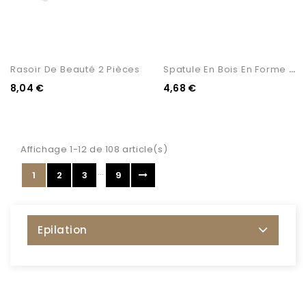
S
Patule En Bois En Forme De...
Rasoir De Beauté 2 Pièces
8,04 €
4,68 €
Affichage 1-12 de 108 article(s)
…
1
2
3
9
Epilation