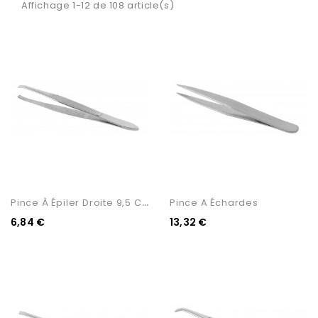
Affichage 1-12 de 108 article(s)
P
Ince À Épiler Droite 9,5 Cm
Pince A Échardes
6,84 €
13,32 €