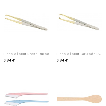
P
Ince À Épiler Courbée Dorée
Pince À Épiler Droite Dorée
6,84 €
6,84 €