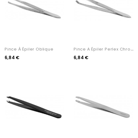
P
Ince A Épiler Perlex Chromée
Pince À Épiler Oblique
6,84 €
6,84 €