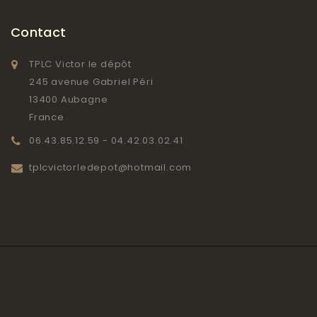
Contact
TPLC Victor le dépôt
245 avenue Gabriel Péri
13400 Aubagne
France
06.43.85.12.59 - 04.42.03.02.41
tplcvictorledepot@hotmail.com