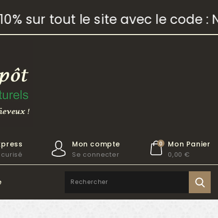
% sur tout le site avec le code : 
xpress
Mon compte
Mon Panier
0
curisé
Se connecter
0,00 €
e