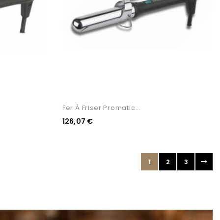
Fer À Friser Promatic...
126,07 €
1
2
3