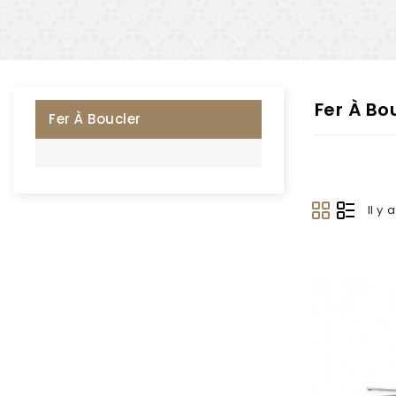
Fer À Bo
Fer À Boucler
Il y 