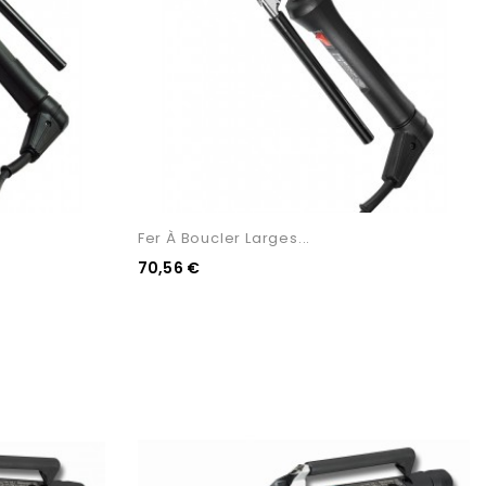
Fer À Boucler Larges...
70,56 €