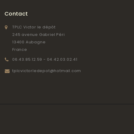
Contact
TPLC Victor le dépôt
245 avenue Gabriel Péri
13400 Aubagne
France
06.43.85.12.59 - 04.42.03.02.41
tplcvictorledepot@hotmail.com