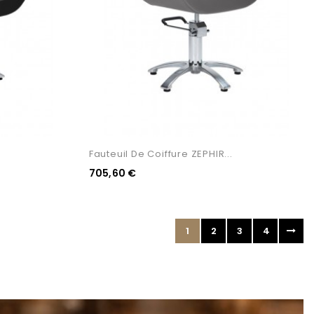
Fauteuil De Coiffure ZEPHIR...
705,60 €
1
2
3
4