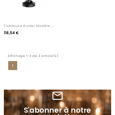
T
Ondeuse Kuster Modèle Artik
116,54 €
Affichage 1-3 de 3 article(s)
1
mail_outline
S'abonner à notre