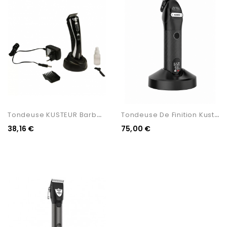
T
Ondeuse KUSTEUR Barbe Et...
T
Ondeuse De Finition Kuster...
38,16 €
75,00 €