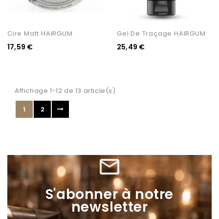
Cire Matt HAIRGUM
Gel De Traçage HAIRGUM
17,59 €
25,49 €
Affichage 1-12 de 13 article(s)
1
2
mail_outline
S'abonner à notre
newsletter