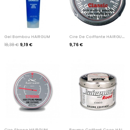
C
Ire De Coiffante HAIRGUM...
Gel Bambou HAIRGUM
18,38 €
9,19 €
9,76 €
B
Aume Coiffant Coco HAIRGUM
Cire Strong HAIRGUM