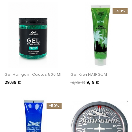
-50%
Gel Hairgum Cactus 500 Ml
Gel Kiwi HAIRGUM
29,69 €
18,38 €
9,19 €
-50%