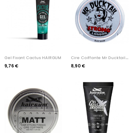
C
Ire Coiffante Mr Ducktail...
Gel Fixant Cactus HAIRGUM
9,76 €
8,90 €