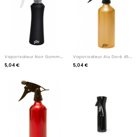
V
Aporisateur Noir Gomme 200ml
V
Aporisateur Alu Doré 450 Ml
5,04 €
5,04 €