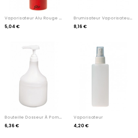
V
Aporisateur Alu Rouge 450 Ml
B
Rumisateur Vaporisateur Blanc
5,04 €
8,16 €
B
Outeille Dosseur À Pompe...
Vaporisateur
6,36 €
4,20 €