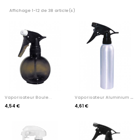
Affichage 1-12 de 38 article(s)
V
Aporisateur Aluminium 280ml
Vaporisateur Boule...
4,54 €
4,61 €