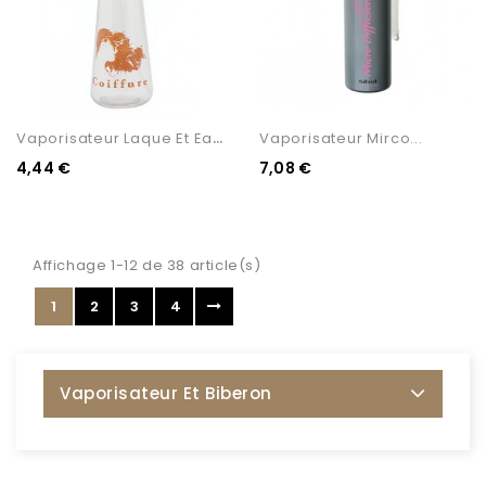
V
Aporisateur Laque Et Eau...
Vaporisateur Mirco...
4,44 €
7,08 €
Affichage 1-12 de 38 article(s)
1
2
3
4
Vaporisateur Et Biberon