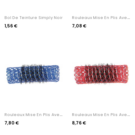
R
Ouleaux Mise En Plis Avec...
Bol De Teinture Simply Noir
1,56 €
7,08 €
R
Ouleaux Mise En Plis Avec...
R
Ouleaux Mise En Plis Avec...
7,80 €
8,76 €