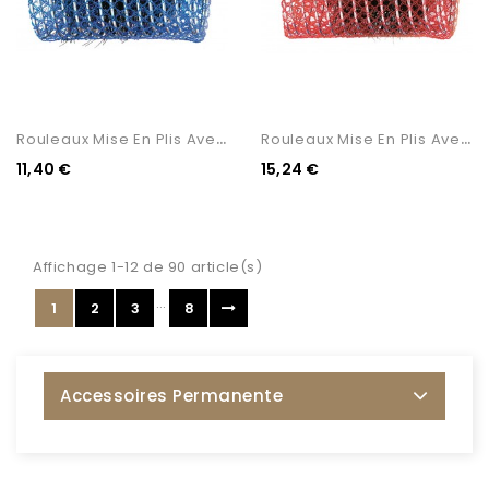
R
Ouleaux Mise En Plis Avec...
R
Ouleaux Mise En Plis Avec...
11,40 €
15,24 €
Affichage 1-12 de 90 article(s)
…
1
2
3
8
Accessoires Permanente