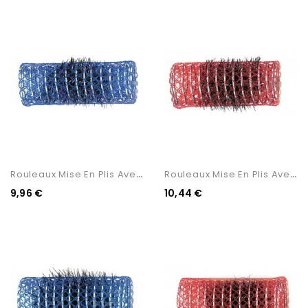
R
Ouleaux Mise En Plis Avec...
R
Ouleaux Mise En Plis Avec...
9,96 €
10,44 €