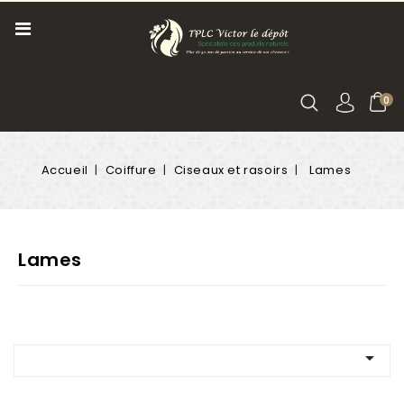
0
Accueil
Coiffure
Ciseaux et rasoirs
Lames
Lames
