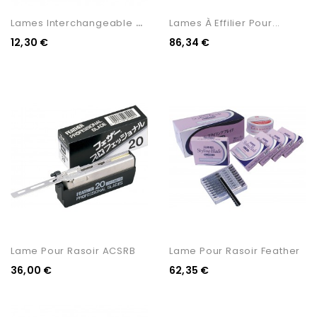
L
Ames Interchangeable Pour...
Lames À Effilier Pour...
12,30 €
86,34 €
Lame Pour Rasoir ACSRB
Lame Pour Rasoir Feather
36,00 €
62,35 €