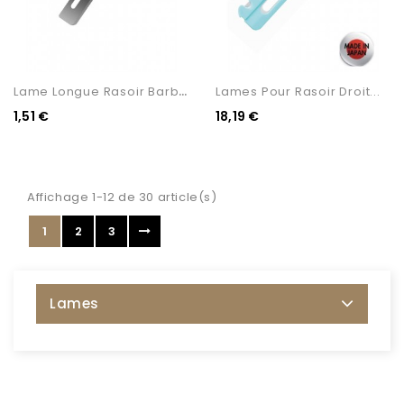
L
Ame Longue Rasoir Barbier...
Lames Pour Rasoir Droit...
1,51 €
18,19 €
Affichage 1-12 de 30 article(s)
1
2
3
Lames