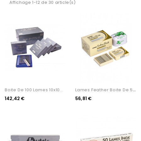
Affichage 1-12 de 30 article(s)
L
Ames Feather Boite De 50...
Boite De 100 Lames 10x10...
142,42 €
56,81 €