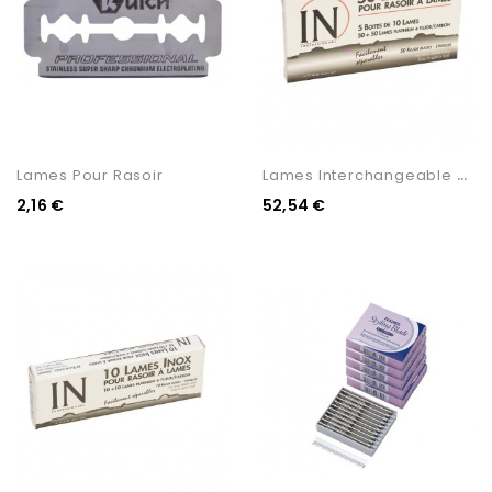
L
Ames Interchangeable X 50...
Lames Pour Rasoir
2,16 €
52,54 €