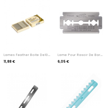
L
Ames Feather Boite De10 Lames
L
Ame Pour Rasoir De Barbier...
11,88 €
6,05 €