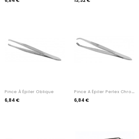
6,84 €
13,32 €
P
Ince A Épiler Perlex Chromée
Pince À Épiler Oblique
6,84 €
6,84 €