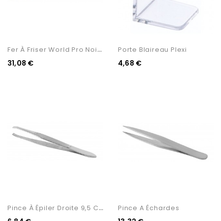
F
Er À Friser World Pro Noir...
Porte Blaireau Plexi
31,08 €
4,68 €
P
Ince À Épiler Droite 9,5 Cm
Pince A Échardes