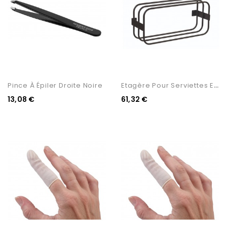
E
Tagère Pour Serviettes En...
Pince À Épiler Droite Noire
13,08 €
61,32 €