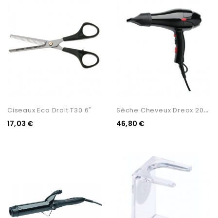
S
Èche Cheveux Dreox 2000w...
Ciseaux Eco Droit T30 6"
17,03 €
46,80 €