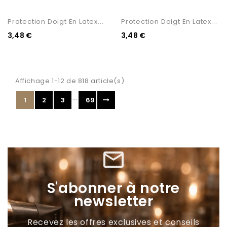
Protection Doigt En Latex...
Protection Doigt En Latex...
3,48 €
3,48 €
Affichage 1-12 de 818 article(s)
…
1
2
3
69
mail_outline
S'abonner à notre
newsletter
Recevez les offres exclusives et conseils