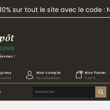
 sur tout le site avec le code : N
xpress
Mon compte
Mon Panier
0
curisé
Se connecter
0,00 €
e