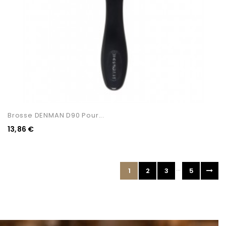
Brosse DENMAN D90 Pour...
13,86 €
…
1
2
3
5