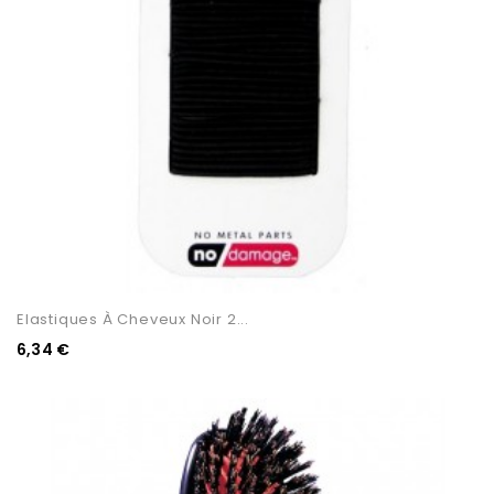
Elastiques À Cheveux Noir 2...
6,34 €