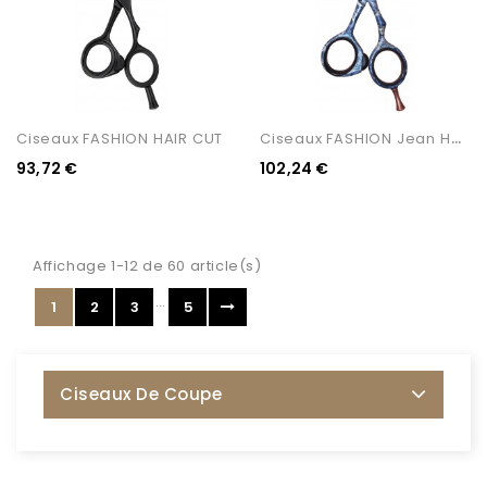
C
Iseaux FASHION Jean HAIR...
Ciseaux FASHION HAIR CUT
93,72 €
102,24 €
Affichage 1-12 de 60 article(s)
…
1
2
3
5
Ciseaux De Coupe