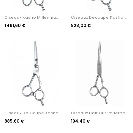
C
Iseaux Kasho Millennium...
C
Iseaux Decoupe Kasho Green...
1 461,60 €
828,00 €
C
Iseaux Hair Cut Rollerball...
Ciseaux De Coupe Kasho...
885,60 €
194,40 €