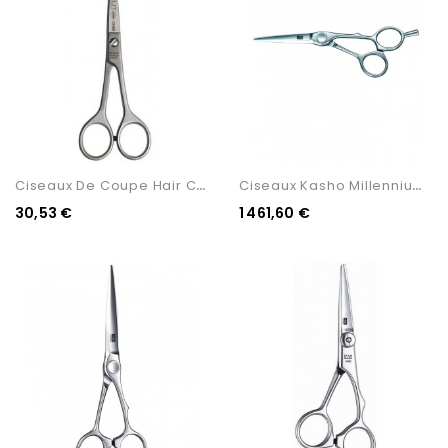
C
Iseaux De Coupe Hair Cut...
C
Iseaux Kasho Millennium...
30,53 €
1 461,60 €