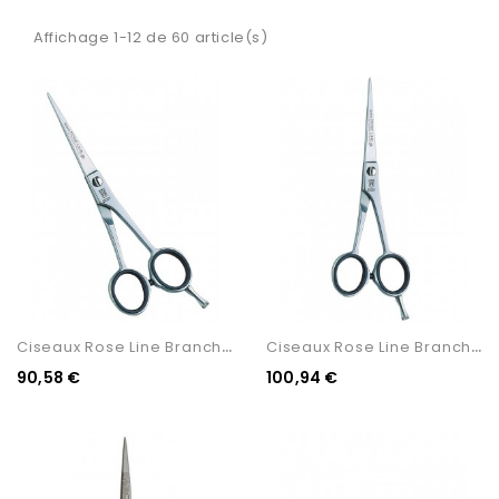
Affichage 1-12 de 60 article(s)
C
Iseaux Rose Line Branches...
C
Iseaux Rose Line Branches...
90,58 €
100,94 €