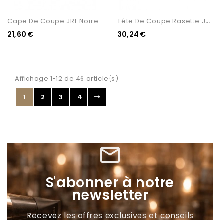
T
Ête De Coupe Rasette JRL...
Cape De Coupe JRL Noire
21,60 €
30,24 €
Affichage 1-12 de 46 article(s)
1
2
3
4
mail_outline
S'abonner à notre
newsletter
Recevez les offres exclusives et conseils