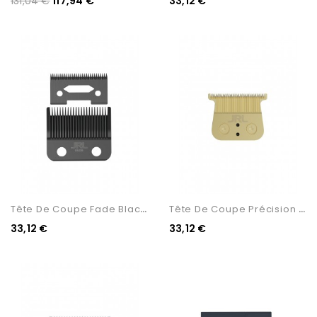
131,04 €
117,94 €
33,12 €
T
Ête De Coupe Fade Black...
T
Ête De Coupe Précision JRL...
33,12 €
33,12 €