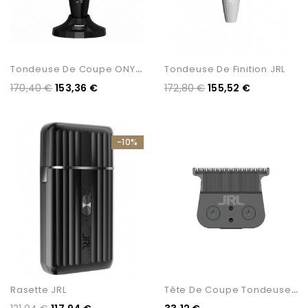
T
Ondeuse De Coupe ONYX...
Tondeuse De Finition JRL
170,40 €
153,36 €
172,80 €
155,52 €
-10%
T
Ête De Coupe Tondeuse De...
Rasette JRL