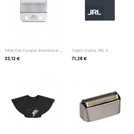
T
Ête De Coupe Standard JRL...
Tapis Outils JRL 3
33,12 €
71,28 €