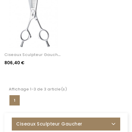
C
Iseaux Sculpteur Gaucher...
806,40 €
Affichage 1-3 de 3 article(s)
1
Ciseaux Sculpteur Gaucher