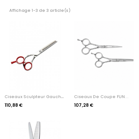
Affichage 1-3 de 3 article(s)
C
Iseaux Sculpteur Gaucher...
Ciseaux De Coupe FUN...
110,88 €
107,28 €