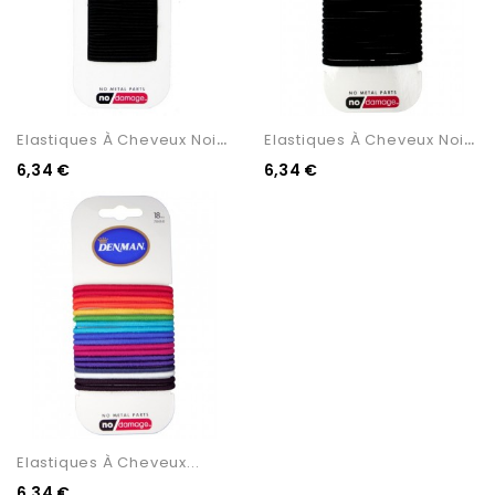
E
Lastiques À Cheveux Noir 2...
E
Lastiques À Cheveux Noirs...
6,34 €
6,34 €
Elastiques À Cheveux...
6,34 €