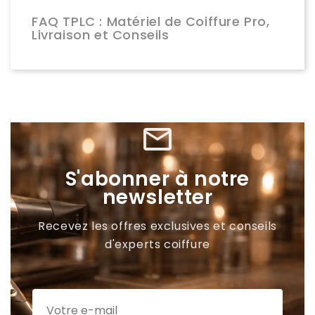
FAQ TPLC : Matériel de Coiffure Pro,
Livraison et Conseils
mail_outline
S'abonner à notre
newsletter
Recevez les offres exclusives et conseils
d'experts coiffure