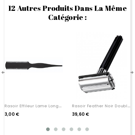
12 Autres Produits Dans La Même
Catégorie :
R
Asoir Effileur Lame Longue
R
Asoir Feather Noir Double...
3,00 €
39,60 €