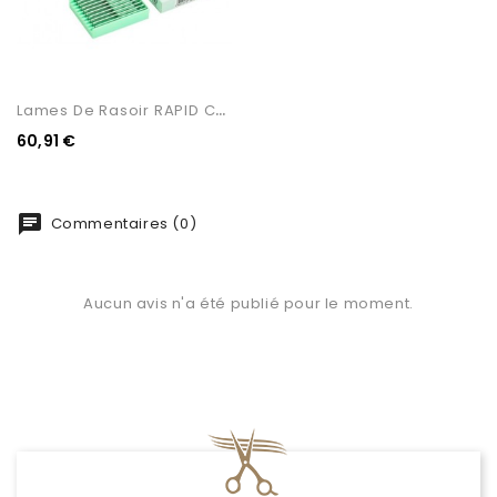
L
Ames De Rasoir RAPID CUT...
60,91 €
chat
Commentaires (0)
Aucun avis n'a été publié pour le moment.