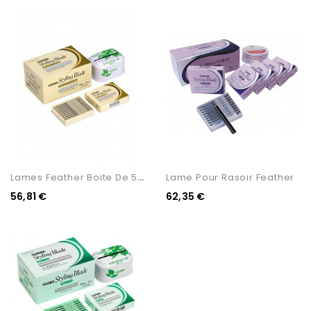
L
Ames Feather Boite De 50...
Lame Pour Rasoir Feather
56,81 €
62,35 €