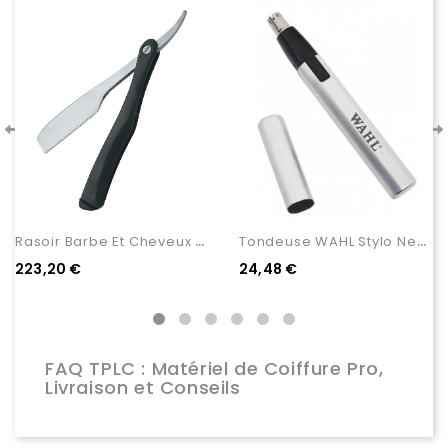
R
Asoir Barbe Et Cheveux KASHO
T
Ondeuse WAHL Stylo Nez...
223,20 €
24,48 €
FAQ TPLC : Matériel de Coiffure Pro,
Livraison et Conseils