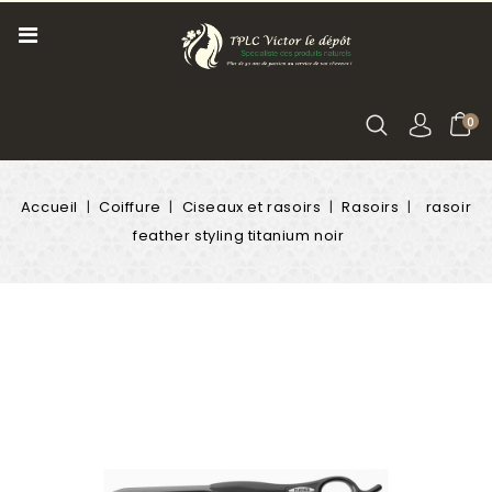
0
Accueil
Coiffure
Ciseaux et rasoirs
Rasoirs
rasoir
feather styling titanium noir