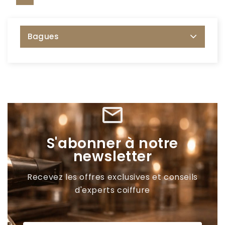
Bagues
mail_outline
S'abonner à notre
newsletter
Recevez les offres exclusives et conseils
d'experts coiffure