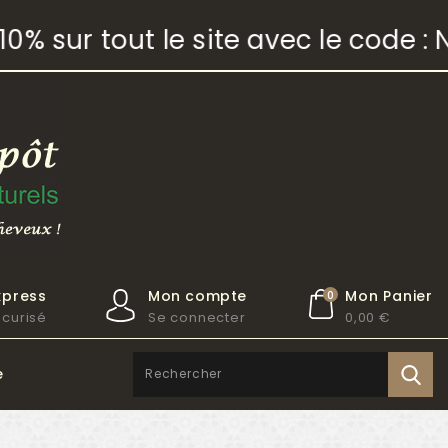
% sur tout le site avec le code : 
xpress
Mon compte
Mon Panier
0
curisé
Se connecter
0,00 €
e