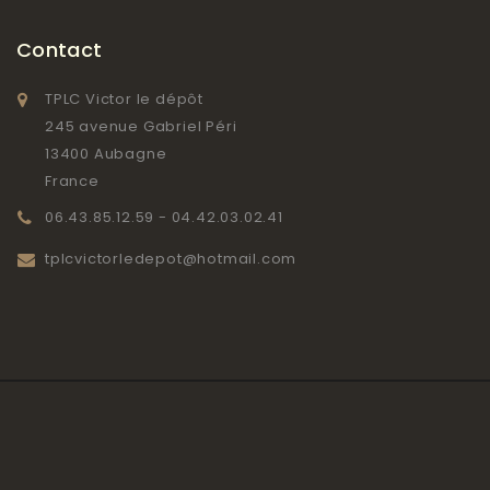
Contact
TPLC Victor le dépôt
245 avenue Gabriel Péri
13400 Aubagne
France
06.43.85.12.59 - 04.42.03.02.41
tplcvictorledepot@hotmail.com