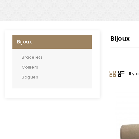
Bijoux
Bijoux
Bracelets
Colliers
Il y 
Bagues