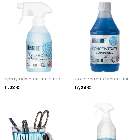
S
Pray Désinfectant Surface...
C
Oncentré Désinfectant Des...
11,23 €
17,28 €