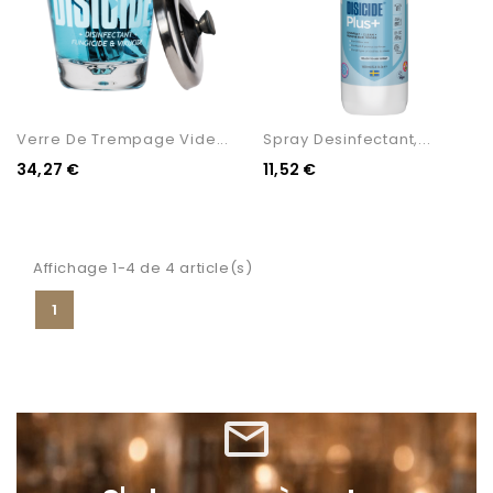
Verre De Trempage Vide...
Spray Desinfectant,...
34,27 €
11,52 €
Affichage 1-4 de 4 article(s)
1
mail_outline