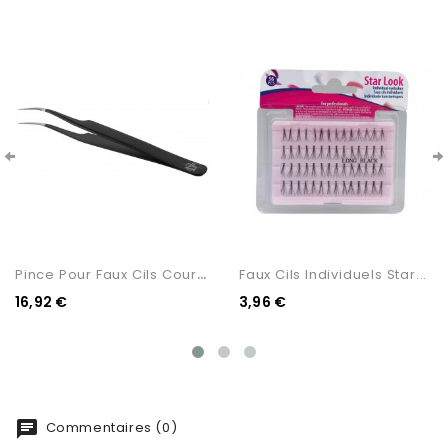
P
Ince Pour Faux Cils Courbée
Faux Cils Individuels Star...
16,92 €
3,96 €
chat
Commentaires (0)