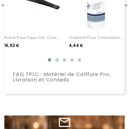
P
Ince Pour Faux Cils Courbée
O
Xydant Pour Coloration Des...
16,92 €
4,44 €
FAQ TPLC : Matériel de Coiffure Pro,
Livraison et Conseils
mail_outline