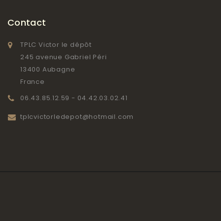
Contact
TPLC Victor le dépôt
245 avenue Gabriel Péri
13400 Aubagne
France
06.43.85.12.59 - 04.42.03.02.41
tplcvictorledepot@hotmail.com