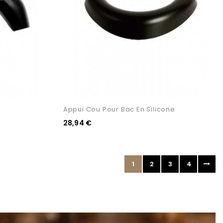
Appui Cou Pour Bac En Silicone
28,94 €
1
2
3
4