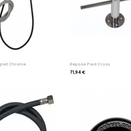
plet Chrome...
Repose Pied Cross
71,94 €