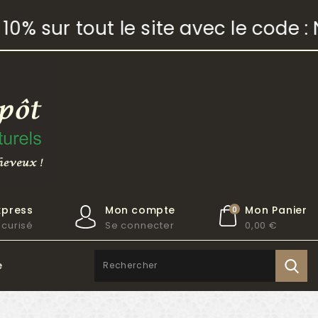
% sur tout le site avec le code : 
xpress
Mon compte
Mon Panier
0
curisé
Se connecter
0,00 €
e